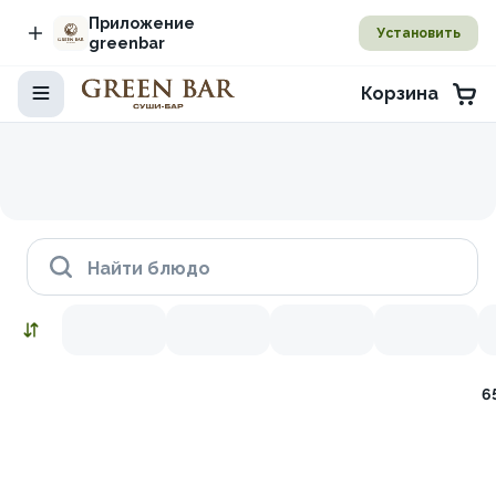
Приложение
Установить
greenbar
Корзина
Найти блюдо
6
Наборы
Снежный краб
Икра красная
Лосось копченый