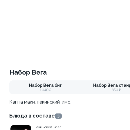
10
Набор Топ
Набор Классика
700/500гр.
1270/930гр.
Набор Вега
от 880 ₽
от 2 200 ₽
Набор Вега биг
Набор Вега стан
1 040 ₽
850 ₽
Каппа маки, пекинский, имо.
Блюда в составе
3
Пекинский Ролл
Набор Гриль набор
Набор Дуэт