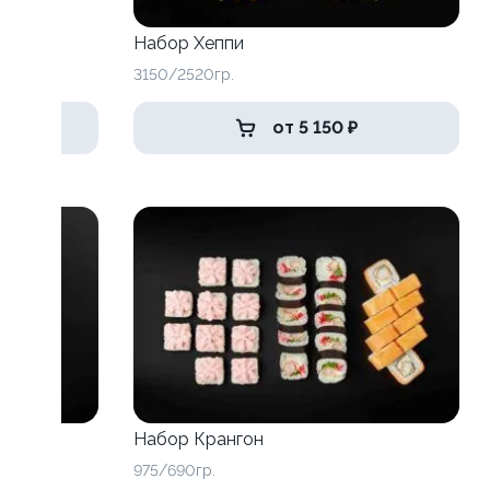
Набор Хеппи
3150/2520гр.
от 5 150 ₽
Набор Крангон
975/690гр.