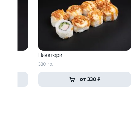
Ниватори
330 гр.
от 330 ₽