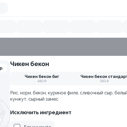
Чикен бекон
Икра летучей рыбы
Кальмар
Тунец
Острое
Ло
р.
Чикен бекон биг
Чикен бекон стандар
480 ₽
390 ₽
Рис, нори, бекон, куриное филе, сливочный сыр, белы
кунжут, сырный замес
Исключить ингредиент