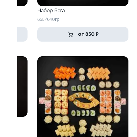
Набор Вега
655/640гр.
от 850 ₽