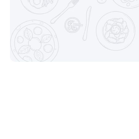
Набор Топ
Набор Кла
700/500гр.
1270/930гр.
от 880 ₽
Набор Дуэт
Набор Люб
600/450гр.
810/670гр.