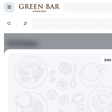
Наборы
Снежный краб
Икра красная
Лосось копченый
345г
10