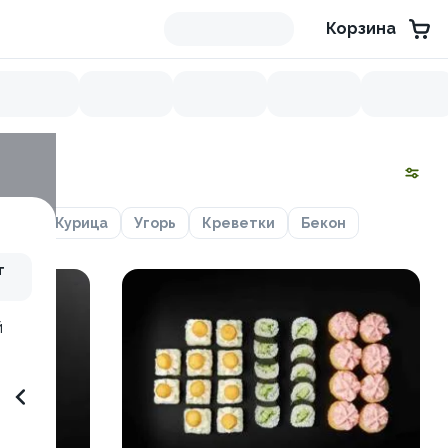
Корзина
сось
Курица
Угорь
Креветки
Бекон
т
й