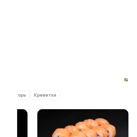
ца
Угорь
Креветки