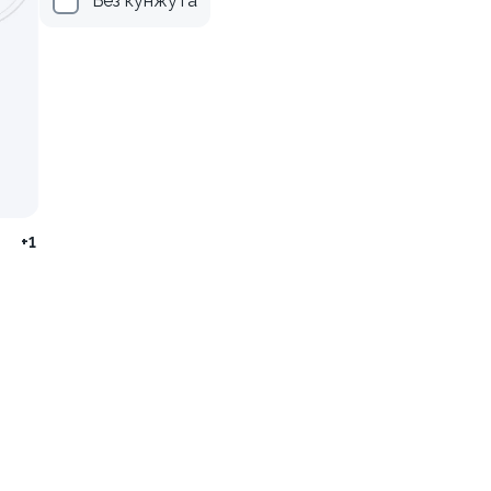
Без кунжута
ссика
Набор Гриль набор
950/705гр.
от 2 200 ₽
от 1 240 ₽
+1
имый
Набор Прага
1500/1095гр.