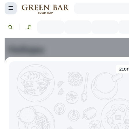
Наборы
Снежный краб
Икра красная
Лосось копченый
210г
10