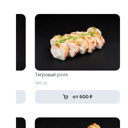
Тигровый ролл
345 гр.
от 600 ₽