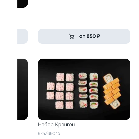
от 850 ₽
Набор Крангон
975/690гр.