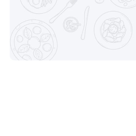
Набор Топ
Набор Кла
700/500гр.
1270/930гр.
от 880 ₽
Набор Любимый
Набор Пра
810/670гр.
1500/1095гр