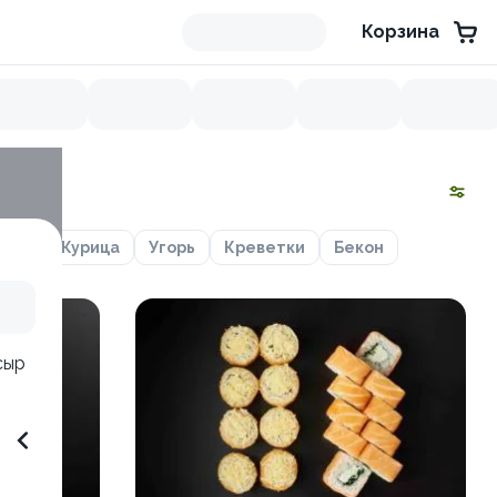
Корзина
сось
Курица
Угорь
Креветки
Бекон
т
сыр