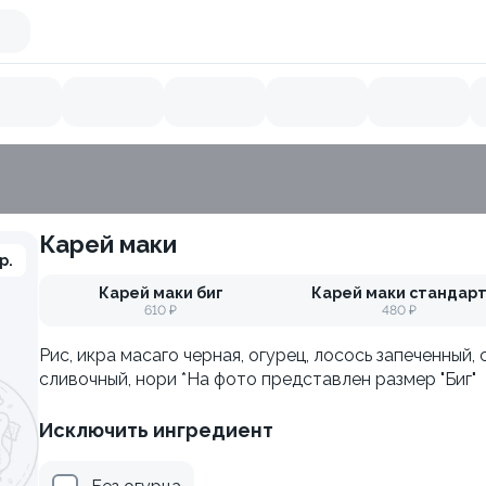
Карей маки
Икра летучей рыбы
Кальмар
Тунец
Острое
Ло
р.
Карей маки биг
Карей маки стандар
610 ₽
480 ₽
Рис, икра масаго черная, огурец, лосось запеченный, 
сливочный, нори *На фото представлен размер "Биг"
Исключить ингредиент