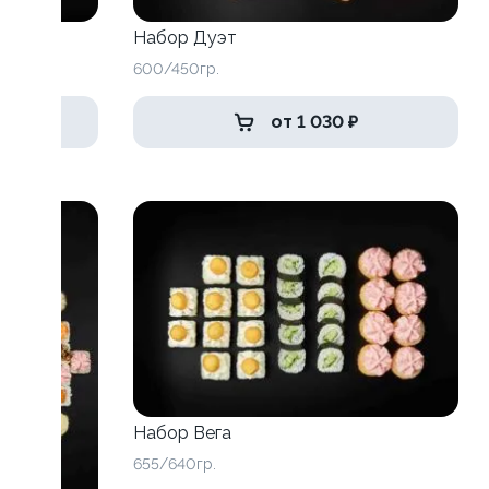
Набор Дуэт
600/450гр.
от 1 030 ₽
Набор Вега
655/640гр.