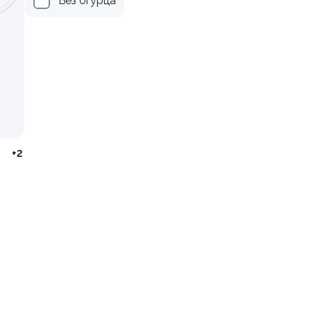
Без огурца
ссика
Набор Гриль набор
950/705гр.
от 2 200 ₽
от 1 240 ₽
+2
га
.