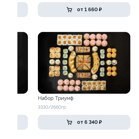
от 1 660 ₽
Набор Триумф
3330/2660гр.
от 6 340 ₽