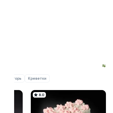
ца
Угорь
Креветки
8.0