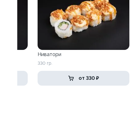
Ниватори
330 гр.
от 330 ₽