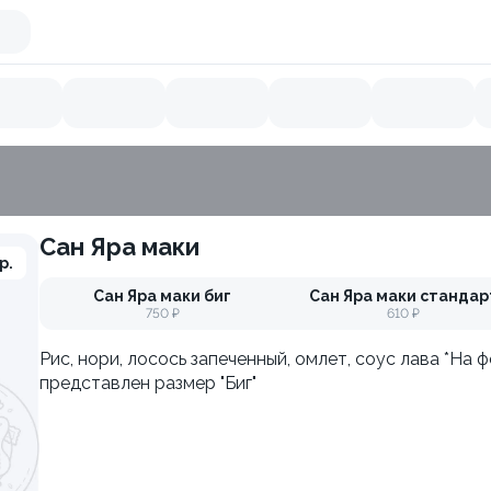
Сан Яра маки
Икра летучей рыбы
Кальмар
Тунец
Острое
Ло
р.
Сан Яра маки биг
Сан Яра маки стандар
750 ₽
610 ₽
Рис, нори, лосось запеченный, омлет, соус лава *На 
представлен размер "Биг"