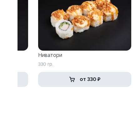
Ниватори
330 гр.
от 330 ₽