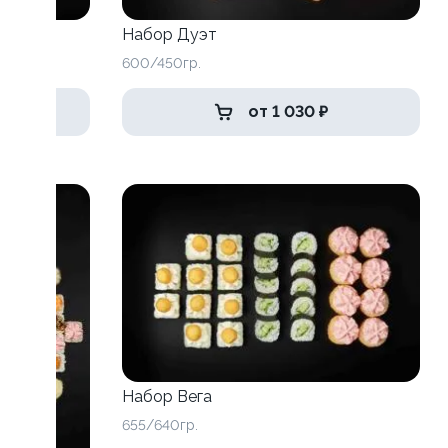
Набор Дуэт
600/450гр.
от 1 030 ₽
Набор Вега
655/640гр.