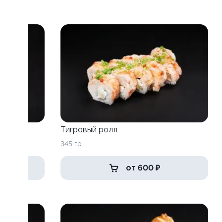
Тигровый ролл
345 гр.
от 600 ₽