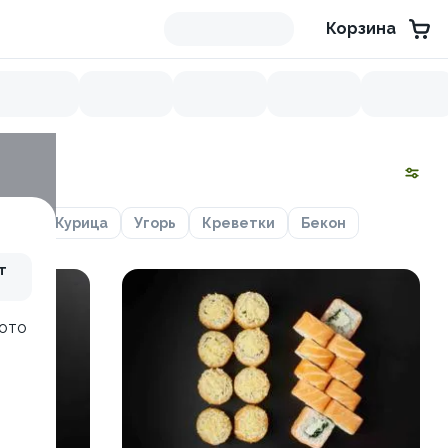
Корзина
сось
Курица
Угорь
Креветки
Бекон
т
фото