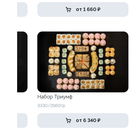
от 1 660 ₽
Набор Триумф
3330/2660гр.
от 6 340 ₽