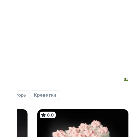
ца
Угорь
Креветки
8.0