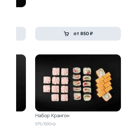
от 850 ₽
Набор Крангон
975/690гр.