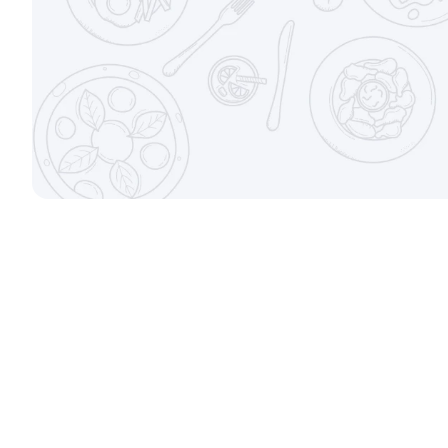
Набор Топ
Набор Кла
700/500гр.
1270/930гр.
от 880 ₽
Набор Любимый
Набор Пра
810/670гр.
1500/1095гр