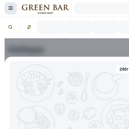
Наборы
Снежный краб
Икра красная
Лосось копченый
285г
10