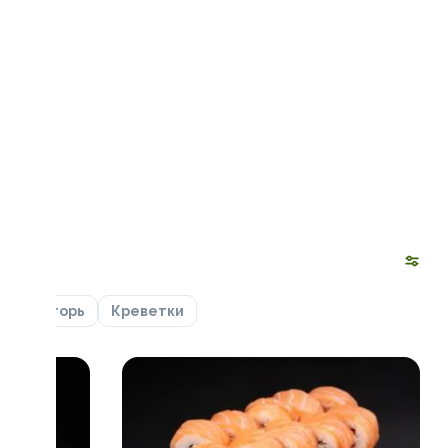
ца
Угорь
Креветки