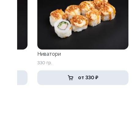
Ниватори
330 гр.
от 330 ₽