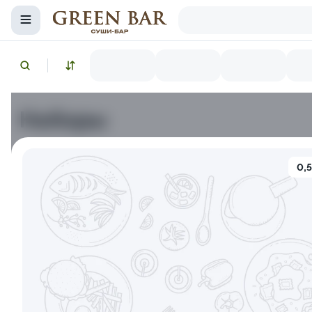
Наборы
Снежный краб
Икра красная
Лосось копченый
0,5
10