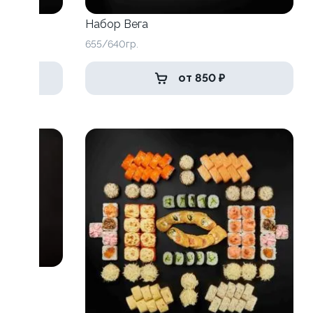
Набор Вега
655/640гр.
от 850 ₽