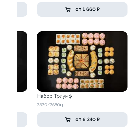
от 1 660 ₽
Набор Триумф
3330/2660гр.
от 6 340 ₽