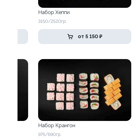
Набор Хеппи
3150/2520гр.
от 5 150 ₽
Набор Крангон
975/690гр.