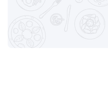
Набор Топ
Набор Кла
700/500гр.
1270/930гр.
от 880 ₽
Набор Дуэт
Набор Люб
600/450гр.
810/670гр.