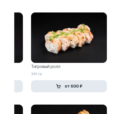
Тигровый ролл
345 гр.
от 600 ₽