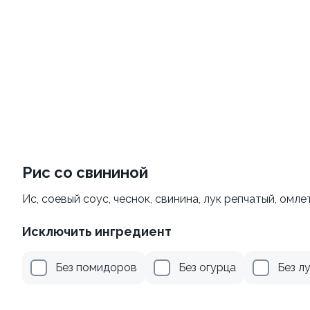
10
Набор Топ
Набор Классика
700/500гр.
1270/930гр.
Рис со свининой
от 880 ₽
от 2 200 ₽
Ис, соевый соус, чеснок, свинина, лук репчатый, омл
Исключить ингредиент
Без помидоров
Без огурца
Без л
Набор Гриль набор
Набор Дуэт