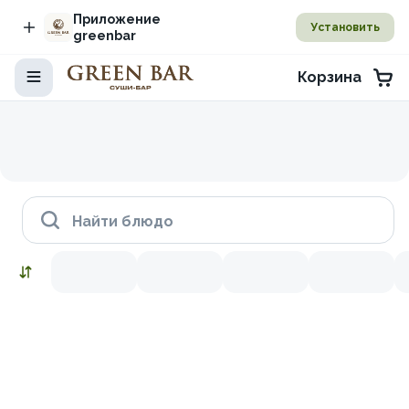
Приложение
Установить
greenbar
Корзина
Найти блюдо
Наборы
Снежный краб
Икра красная
Лосось копченый