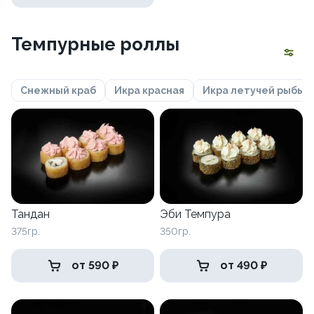
Темпурные роллы
Снежный краб
Икра красная
Икра летучей рыбы
Тандан
Эби Темпура
375гр.
350гр.
от 590 ₽
от 490 ₽