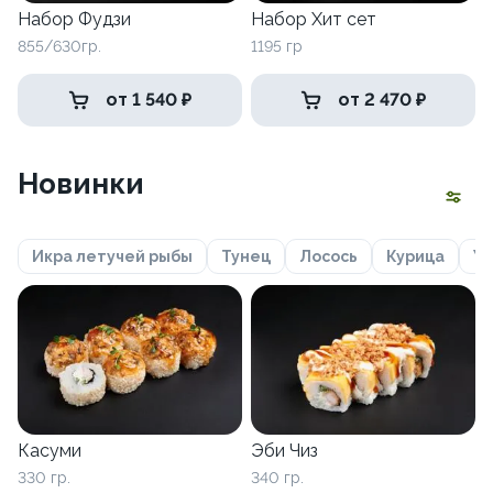
Набор Фудзи
Набор Хит сет
855/630гр.
1195 гр
от 1 540 ₽
от 2 470 ₽
Новинки
Икра летучей рыбы
Тунец
Лосось
Курица
Уг
Касуми
Эби Чиз
330 гр.
340 гр.