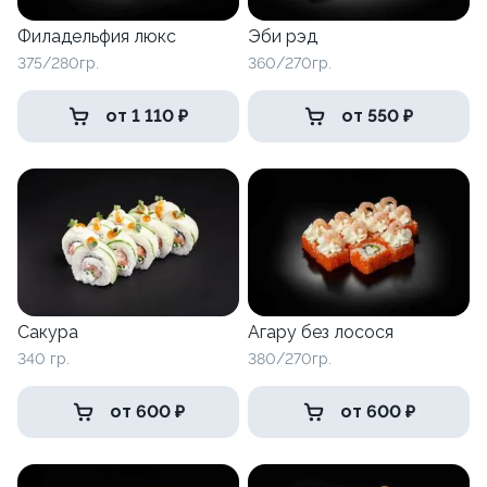
Филадельфия люкс
Эби рэд
375/280гр.
360/270гр.
от 1 110 ₽
от 550 ₽
Сакура
Агару без лосося
340 гр.
380/270гр.
от 600 ₽
от 600 ₽