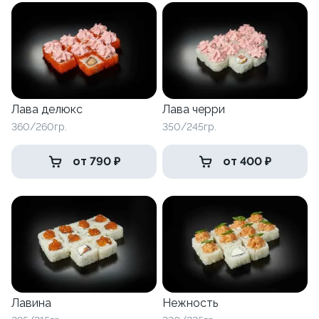
Лава делюкс
Лава черри
360/260гр.
350/245гр.
от 790 ₽
от 400 ₽
Лавина
Нежность