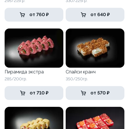
295/215гр.
330/225гр.
от 760 ₽
от 640 ₽
Пирамида экстра
Спайси кранч
285/200гр.
350/250гр.
от 710 ₽
от 570 ₽