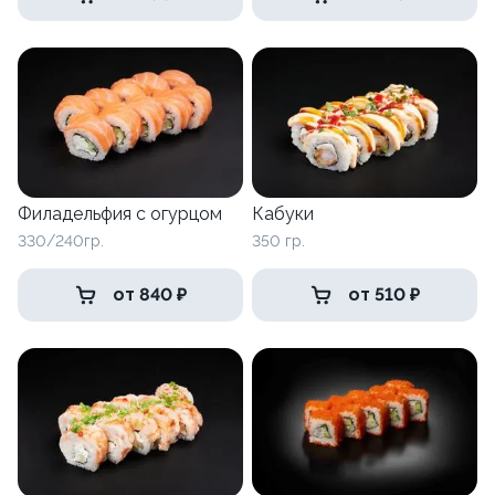
Филадельфия с огурцом
Кабуки
330/240гр.
350 гр.
от 840 ₽
от 510 ₽