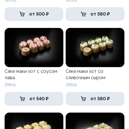
320гр.
365гр.
от 500 ₽
от 580 ₽
Сяке маки хот с соусом
Сяке маки хот со
лава
сливочным сыром
295гр.
295гр.
от 540 ₽
от 580 ₽