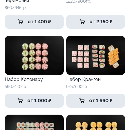
церемония
1220/900гр.
860/645гр.
от 1 400 ₽
от 2 150 ₽
Набор Котонару
Набор Крангон
590/440гр.
975/690гр.
от 1 000 ₽
от 1 660 ₽