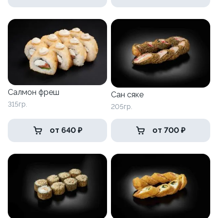
Салмон фреш
Сан сяке
315гр.
205гр.
от 640 ₽
от 700 ₽