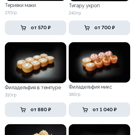
Терияки маки
Тигару укроп
270гр.
240гр.
от 570 ₽
от 700 ₽
Филадельфия микс
Филадельфия в темпуре
385гр.
310гр.
от 880 ₽
от 1 040 ₽