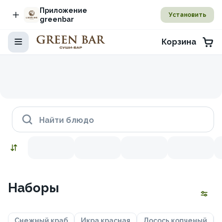
Приложение
Установить
greenbar
Корзина
Найти блюдо
Наборы
Снежный краб
Икра красная
Лосось копченый