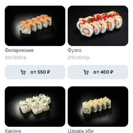
Филармония
Фуэго
310/220гр.
275/200гр.
от 550 ₽
от 460 ₽
Хаконэ
Цезарь эби