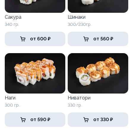
Сакура
Шинаки
340 гр.
300/230гр.
от 600 ₽
от 560 ₽
Наги
Ниватори
300 гр.
330 гр.
от 590 ₽
от 330 ₽