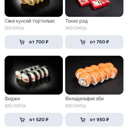
Сяке кунсей тортильяс
Токио рэд
215/170гр.
340/240гр.
от 700 ₽
от 760 ₽
Фиджи
Филадельфия эби
320/220гр.
335/240гр.
от 520 ₽
от 950 ₽