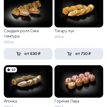
Сэндвич ролл Сяке
Тигару лук
темпура
255гр.
230гр.
от 630 ₽
от 710 ₽
10
Японка
Горячая Лава