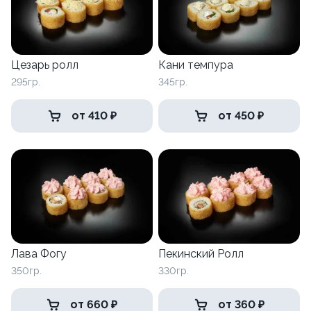
Цезарь ролл
Кани темпура
295гр.
345гр.
от 410 ₽
от 450 ₽
Лава Фогу
Пекинский Ролл
350гр.
330гр.
от 660 ₽
от 360 ₽