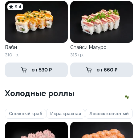
9.4
Ваби
Спайси Магуро
310 гр.
315 гр.
от 530 ₽
от 660 ₽
Холодные роллы
Снежный краб
Икра красная
Лосось копченый