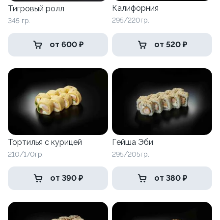
Калифорния
Тигровый ролл
295/220гр.
345 гр.
от 600 ₽
от 520 ₽
Тортилья с курицей
Гейша Эби
210/170гр.
295/205гр.
от 390 ₽
от 380 ₽