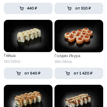
440 ₽
от 510 ₽
Гейша
Голден Икура
315/225гр.
395/290гр.
от 640 ₽
от 1 420 ₽