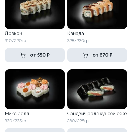
Дракон
Канада
310/220гр.
325/230гр.
от 550 ₽
от 670 ₽
Микс ролл
Сэндвич ролл кунсей сяке
330/235гр.
280/225гр.