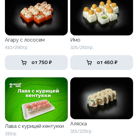
Агару с лососем
Имо
410/290гр.
325/250гр.
от 750 ₽
от 460 ₽
Аляска
Лава с курицей кентукки
315/225гр.
315гр.