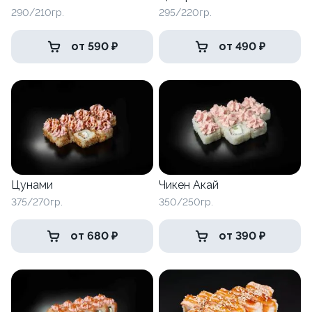
290/210гр.
295/220гр.
от 590 ₽
от 490 ₽
Цунами
Чикен Акай
375/270гр.
350/250гр.
от 680 ₽
от 390 ₽