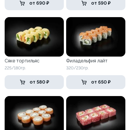
от 690 ₽
от 590 ₽
Сяке тортильяс
Филадельфия лайт
225/180гр.
320/230гр.
от 580 ₽
от 650 ₽