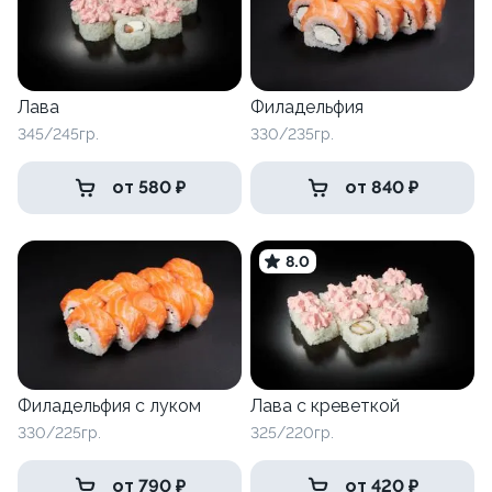
Лава
Филадельфия
345/245гр.
330/235гр.
от 580 ₽
от 840 ₽
8.0
Филадельфия с луком
Лава с креветкой
330/225гр.
325/220гр.
от 790 ₽
от 420 ₽