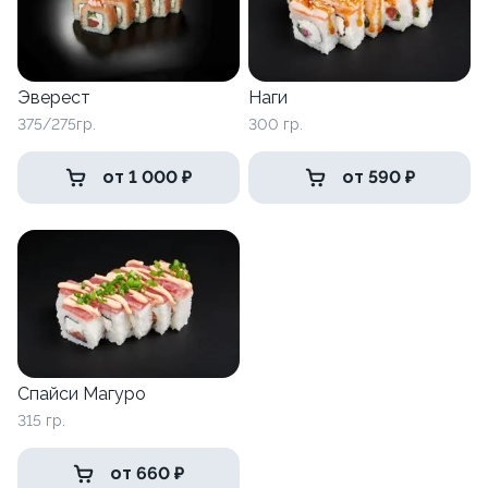
Эверест
Наги
375/275гр.
300 гр.
от 1 000 ₽
от 590 ₽
Спайси Магуро
315 гр.
от 660 ₽