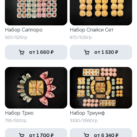
Набор Саппоро
Набор Спайси Сет
920/625гр.
870/635гр.
от 1 660 ₽
от 1 530 ₽
Набор Трио
Набор Триумф
795/610гр.
3330/2660гр.
от 1 700 ₽
от 6 340 ₽