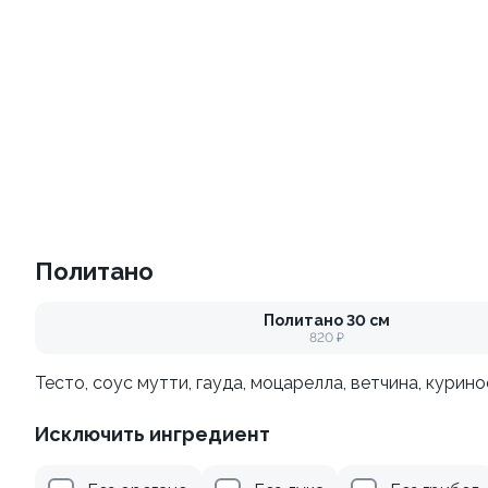
10
Набор Топ
Набор Классика
700/500гр.
1270/930гр.
Политано
от 880 ₽
от 2 200 ₽
Политано 30 см
820 ₽
Тесто, соус мутти, гауда, моцарелла, ветчина, курин
Исключить ингредиент
Набор Вега
Набор Гриль набор