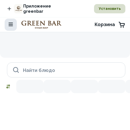
Приложение
Установить
greenbar
Корзина
Найти блюдо
Наборы
Снежный краб
Икра красная
Лосось копченый