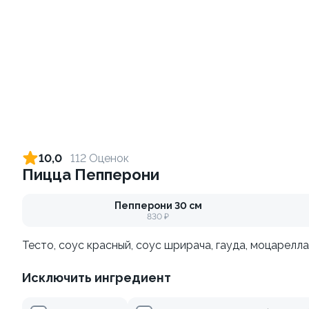
10
Набор Топ
Набор Классика
700/500гр.
1270/930гр.
10,0
112 Оценок
от 880 ₽
от 2 200 ₽
Пицца Пепперони
Пепперони 30 см
830 ₽
Тесто, соус красный, соус шрирача, гауда, моцарелла
Исключить ингредиент
Набор Гриль набор
Набор Дуэт