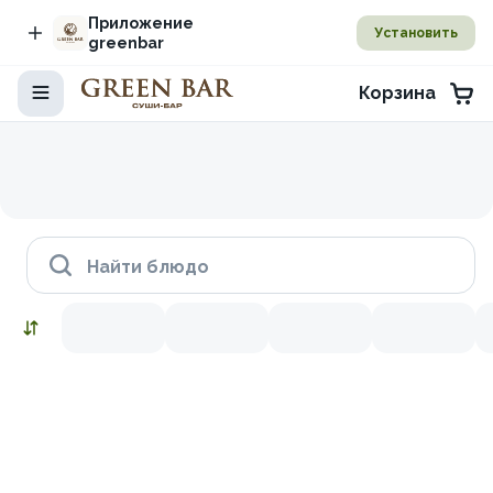
Приложение
Установить
greenbar
Корзина
Найти блюдо
Наборы
Снежный краб
Икра красная
Лосось копченый