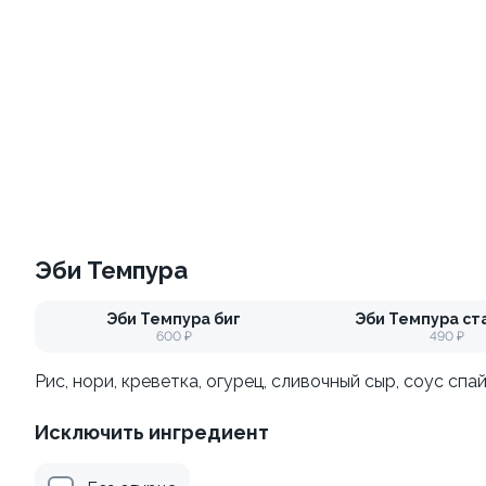
10
Набор Топ
Набор Классика
700/500гр.
1270/930гр.
Эби Темпура
от 880 ₽
от 2 200 ₽
Эби Темпура биг
Эби Темпура ст
600 ₽
490 ₽
Рис, нори, креветка, огурец, сливочный сыр, соус спа
Исключить ингредиент
Набор Гриль набор
Набор Дуэт