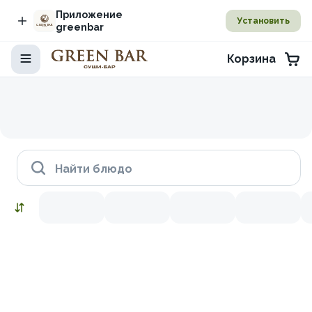
Приложение
Установить
greenbar
Корзина
Найти блюдо
Наборы
Снежный краб
Икра красная
Лосось копченый